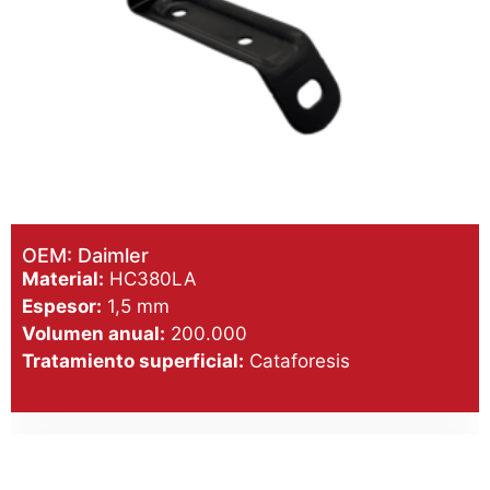
OEM: Daimler
Material:
HC380LA
Espesor:
1,5 mm
Volumen anual:
200.000
Tratamiento superficial:
Cataforesis