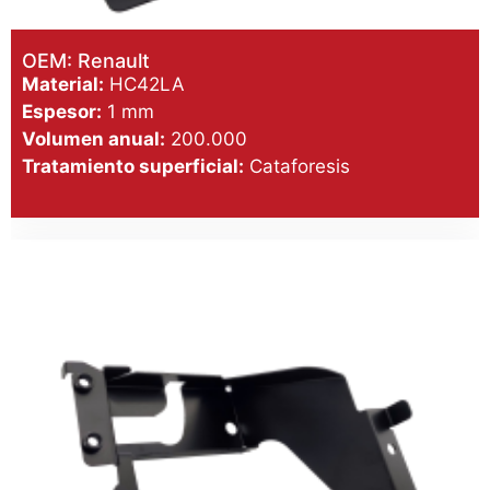
OEM: Renault
Material:
HC42LA
Espesor:
1 mm
Volumen anual:
200.000
Tratamiento superficial:
Cataforesis