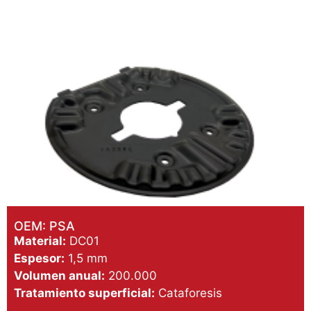
OEM: PSA
Material:
DC01
Espesor:
1,5 mm
Volumen anual:
200.000
Tratamiento superficial:
Cataforesis