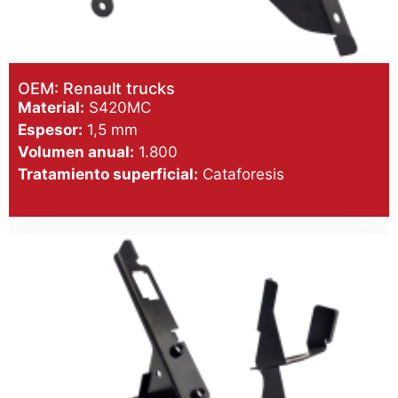
OEM: Renault trucks
Material:
S420MC
Espesor:
1,5 mm
Volumen anual:
1.800
Tratamiento superficial:
Cataforesis