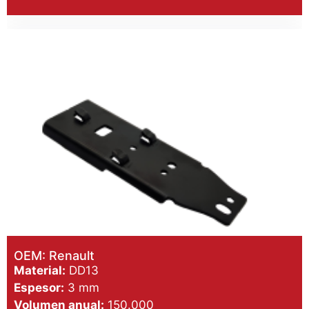
OEM: Renault
Material:
DD13
Espesor:
3 mm
Volumen anual:
150.000