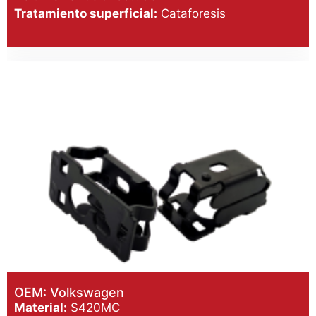
Tratamiento superficial:
Cataforesis
OEM: Volkswagen
Material:
S420MC