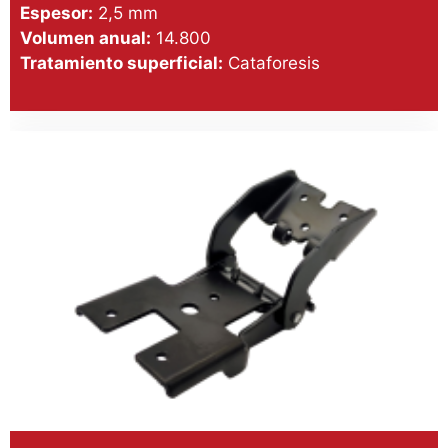
Espesor:
2,5 mm
Volumen anual:
14.800
Tratamiento superficial:
Cataforesis