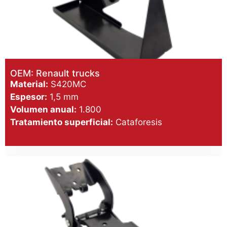
OEM: Renault trucks
Material:
S420MC
Espesor:
1,5 mm
Volumen anual:
1.800
Tratamiento superficial:
Cataforesis