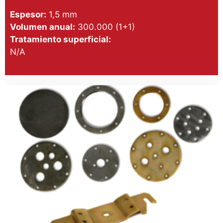
Espesor:
1,5 mm
Volumen anual:
300.000 (1+1)
Tratamiento superficial:
N/A