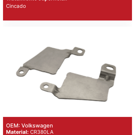
Cincado
OEM: Volkswagen
Material:
CR380LA