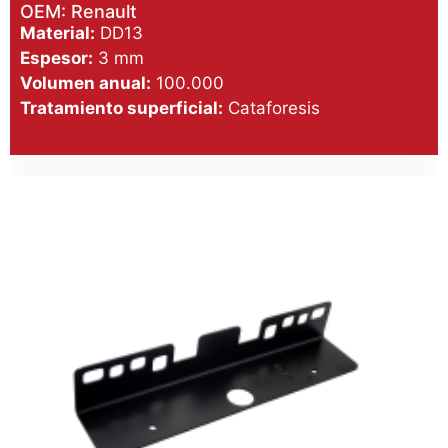
OEM: Renault
Material:
DD13
Espesor:
3 mm
Volumen anual:
100.000
Tratamiento superficial:
Cataforesis