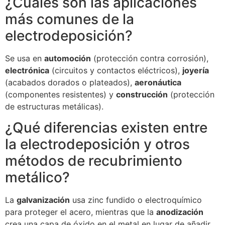
¿Cuáles son las aplicaciones
más comunes de la
electrodeposición?
Se usa en
automoción
(protección contra corrosión),
electrónica
(circuitos y contactos eléctricos),
joyería
(acabados dorados o plateados),
aeronáutica
(componentes resistentes) y
construcción
(protección
de estructuras metálicas).
¿Qué diferencias existen entre
la electrodeposición y otros
métodos de recubrimiento
metálico?
La
galvanización
usa zinc fundido o electroquímico
para proteger el acero, mientras que la
anodización
crea una capa de óxido en el metal en lugar de añadir